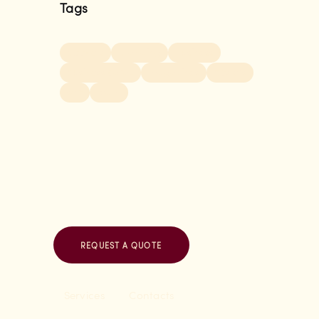
Tags
booklets
branding
business
business cards
magazines
posters
seo
team
REQUEST A QUOTE
Services
Contacts