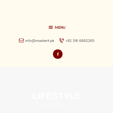
MENU
Home
info@masterit.pk
+92 316 6662265
About
Services
FAQ’s
Contacts
LIFESTYLE
Home
All Posts
Lifestyle