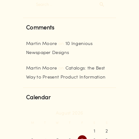
Search
for:
Comments
Martin Moore
on
10 Ingenious
Newspaper Designs
Martin Moore
on
Catalogs: the Best
Way to Present Product Information
Calendar
August 2026
M
T
W
T
F
S
S
1
2